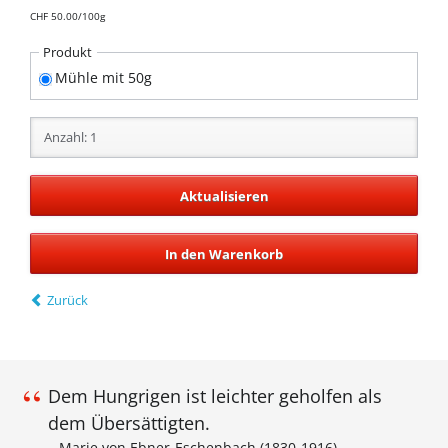
CHF
50.00/100g
Pflichtfeld
Produkt
Mühle mit 50g
Zurück
Dem Hungrigen ist leichter geholfen als
dem Übersättigten.
Marie von Ebner-Eschenbach
(1830-1916)