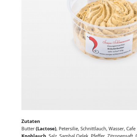
Zutaten
Butter
(Lactose)
, Petersilie, Schnittlauch, Wasser, Caf
Knoblauch
, Salz, Sambal Oelek, Pfeffer, Zitronensaft, C